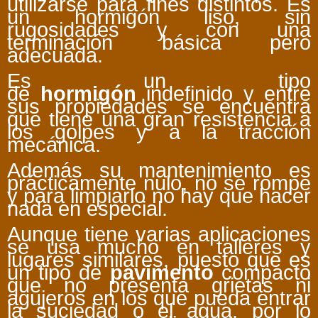
utilizarse para fines distintos. Es
un hormigón liso, sin
rugosidades y con una
terminación básica pero
adecuada.
Es un tipo
de
hormigón
indefinido y entre
sus propiedades se encuentra
que tiene una gran resistencia a
los golpes y a la tracción
mecánica.
Además su mantenimiento es
prácticamente nulo, no se rompe
y para limpiarlo no hay que hacer
nada en especial.
Aunque tiene varias aplicaciones
se usa mucho en talleres y
lugares similares, puesto que es
un tipo de
pavimento
compacto
que no presenta grietas ni
agujeros en los que pueda entrar
la suciedad o el agua, por lo