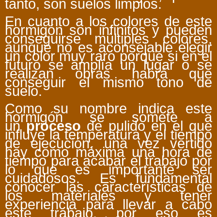
tanto, son suelos limpios.
En cuanto a los colores de este
hormigón son infinitos y pueden
conseguirse múltiples colores,
aunque no es aconsejable elegir
un color muy raro porque si en el
futuro se amplía un lugar o se
realizan obras habrá que
conseguir el mismo tono de
suelo.
Como su nombre indica este
hormigón se somete a
un
proceso
de pulido en el que
influye la temperatura y el tiempo
de ejecución, una vez vertido
hay como máxima una hora de
tiempo para acabar el trabajo por
lo que es importante ser
cuidadosos. Es fundamental
conocer las características de
los materiales y tener
experiencia para llevar a cabo
este trabajo, por eso es