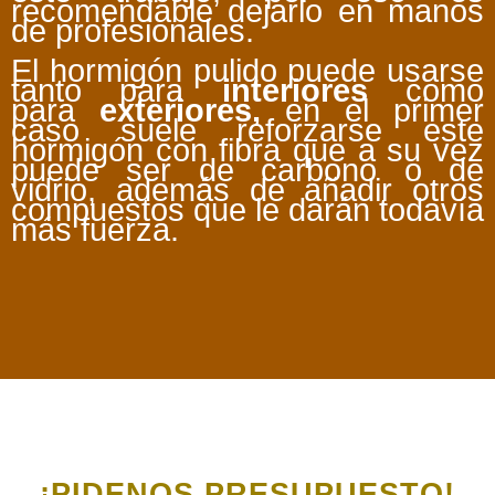
recomendable dejarlo en manos
de profesionales.
El hormigón pulido puede usarse
tanto para
interiores
como
para
exteriores,
en el primer
caso suele reforzarse este
hormigón con fibra que a su vez
puede ser de carbono o de
vidrio, además de añadir otros
compuestos que le darán todavía
más fuerza.
¡PIDENOS PRESUPUESTO!